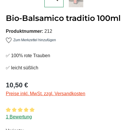
Bio-Balsamico traditio 100ml
Produktnummer:
212
Zum Merkzettel hinzufügen
✅ 100% rote Trauben
✅ leicht süßlich
Regulärer Preis:
10,50 €
Preise inkl. MwSt. zzgl. Versandkosten
Durchschnittliche Bewertung von 5 von 5 Sternen
1 Bewertung