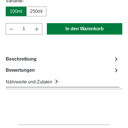
auswählen
Variante
:
100ml
250ml
Produkt Anzahl: Gib den gewünschten Wert e
In den Warenkorb
Beschreibung
Bewertungen
Nährwerte und Zutaten