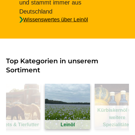
und stammt immer aus
Deutschland
Wissenswertes über Leinöl
Top Kategorien in unserem
Sortiment
Kürbiskernöl un
weitere
ellets & Tierfutter
Leinöl
Spezialitäten