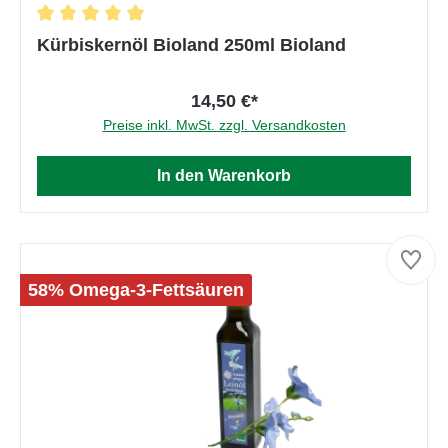
Durchschnittliche Bewertung von 5 von 5 Ster
Kürbiskernöl Bioland 250ml Bioland
14,50 €*
Preise inkl. MwSt. zzgl. Versandkosten
In den Warenkorb
58% Omega-3-Fettsäuren