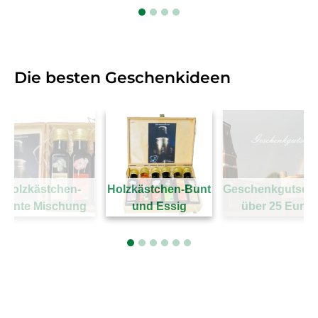
Die besten Geschenkideen
Holzkästchen-
Holzkästchen-Bunt
Geschenkgutsch
Bunte Mischung
und Essig
über 25 Euro