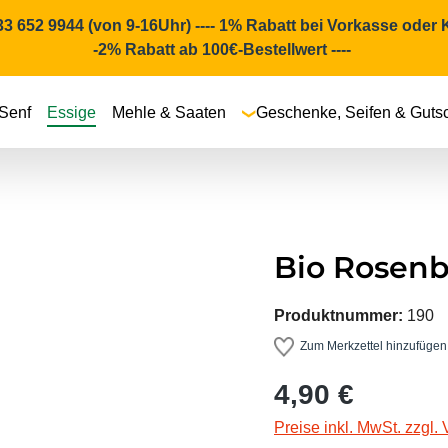
4233 652 9944 (von 9-16Uhr) ---- 1% Rabatt bei Vorkasse oder
-2% Rabatt ab 100€-Bestellwert ----
Senf
Essige
Mehle & Saaten
Geschenke, Seifen & Guts
Bio Rosenb
Produktnummer:
190
Zum Merkzettel hinzufügen
Regulärer Preis:
4,90 €
Preise inkl. MwSt. zzgl.