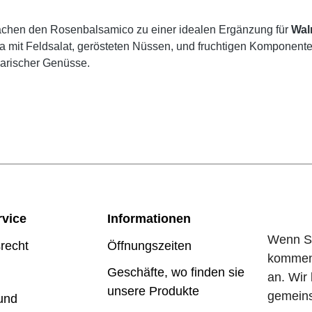
chen den Rosenbalsamico zu einer idealen Ergänzung für
Wal
wa mit Feldsalat, gerösteten Nüssen, und fruchtigen Komponent
narischer Genüsse.
vice
Informationen
Wenn Si
recht
Öffnungszeiten
kommen,
Geschäfte, wo finden sie
an. Wi
unsere Produkte
gemeins
und