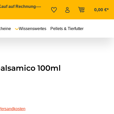
 Kauf auf Rechnung----
0,00 €*
cheine
Wissenswertes
Pellets & Tierfutter
alsamico 100ml
 Versandkosten