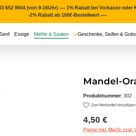
4233 652 9944 (von 9-16Uhr) ---- 1% Rabatt bei Vorkasse oder
-2% Rabatt ab 100€-Bestellwert ----
Senf
Essige
Mehle & Saaten
Geschenke, Seifen & Guts
Mandel-Or
Produktnummer:
302
Zum Merkzettel hinzufügen
Regulärer Preis:
4,50 €
Preise inkl. MwSt. zzgl.