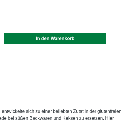
tung von 5 von 5 Sternen
 Gib den gewünschten Wert ein oder benutz
In den Warenkorb
ntwickelte sich zu einer beliebten Zutat in der glutenfreien
ade bei süßen Backwaren und Keksen zu ersetzen. Hier