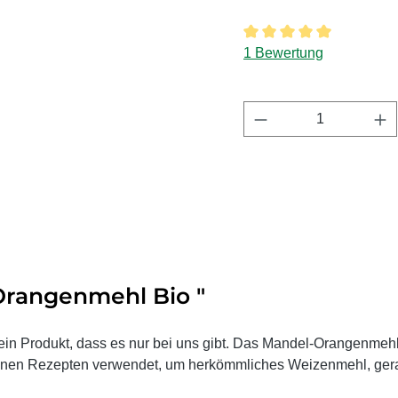
Durchschnittliche Bewer
1 Bewertung
Produkt Anzahl:
Orangenmehl Bio "
in Produkt, dass es nur bei uns gibt. Das Mandel-Orangenmehl e
edenen Rezepten verwendet, um herkömmliches Weizenmehl, ger