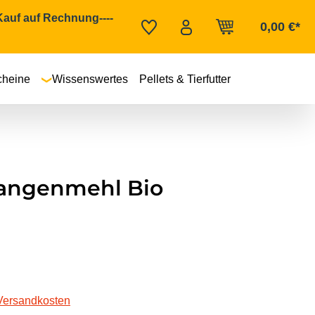
 Kauf auf Rechnung----
0,00 €*
cheine
Wissenswertes
Pellets & Tierfutter
angenmehl Bio
 Versandkosten