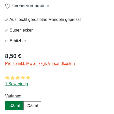
Zum Merkzettel hinzufügen
✅ Aus leicht geröstetne Mandeln gepresst
✅ Super lecker
✅ Erhitzbar
Regulärer Preis:
8,50 €
Preise inkl. MwSt. zzgl. Versandkosten
Durchschnittliche Bewertung von 5 von 5 Sternen
1 Bewertung
auswählen
Variante
:
100ml
250ml
(Diese Option ist zurzeit nicht verfügbar.)